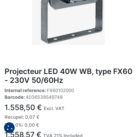
Projecteur LED 40W WB, type FX60
- 230V 50/60Hz
Internal reference:
FX60102000
Barcode:
4036538549748
1.558,50
€
Excl. VAT
Recupel
:
0,07
€
TVA 0%
:
0,00
€
1.558,57
€
TVA 21% Included