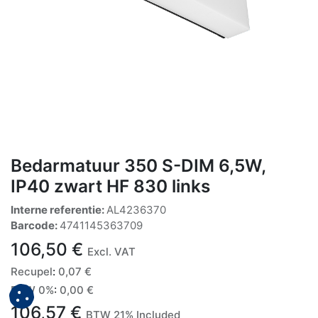
Bedarmatuur 350 S-DIM 6,5W,
IP40 zwart HF 830 links
Interne referentie:
AL4236370
Barcode:
4741145363709
106,50
€
Excl. VAT
Recupel
:
0,07
€
BTW 0%
:
0,00
€
106,57
€
BTW 21% Included