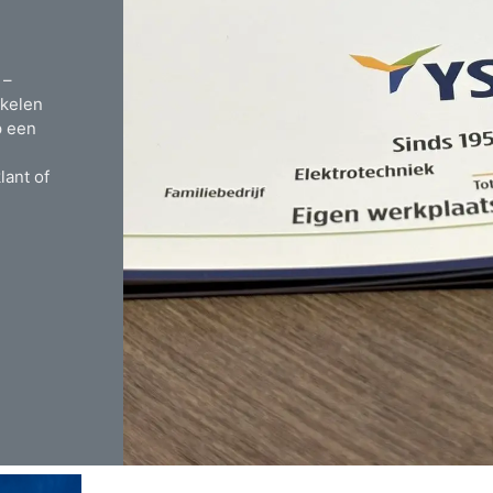
 –
kkelen
p een
lant of