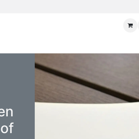
en
 of