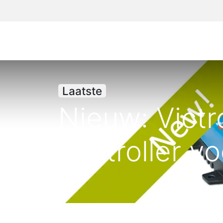
Laatste
Nieuw: Vict
controller vo