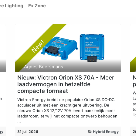
re Lighting
Ex Zone
Agnes Beersmans
Nieuw: Victron Orion XS 70A - Meer
N
laadvermogen in hetzelfde
p
compacte formaat
W
an
L
Victron Energy breidt de populaire Orion XS DC-DC
a
acculader uit met een krachtigere uitvoering. De
t
nieuwe Orion XS 12/12V 70A levert aanzienlijk meer
li
laadstroom, terwijl het compacte ontwerp behouden
...
gy
31 jul. 2026
Hybrid Energy
2