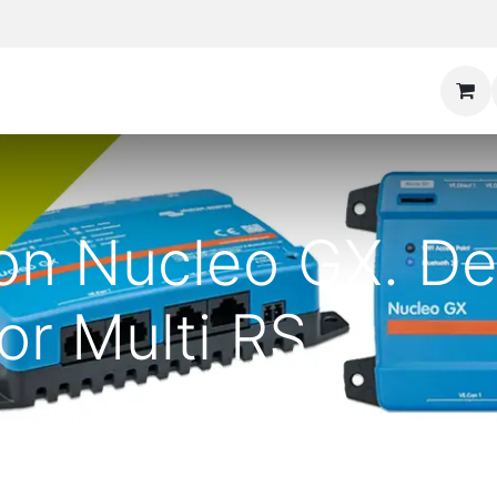
ron Nucleo GX. D
or Multi RS