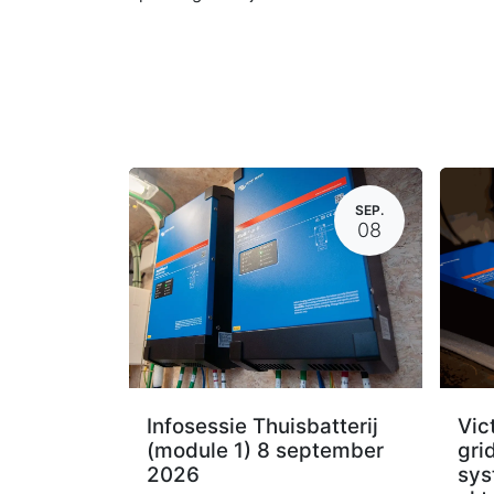
SEP.
08
Infosessie Thuisbatterij
Vic
(module 1) 8 september
gri
2026
sys