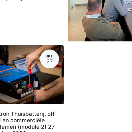
OKT.
27
tron Thuisbatterij, off-
d en commerciële
temen (module 2) 27