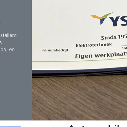
a
stallent
s
ide, en