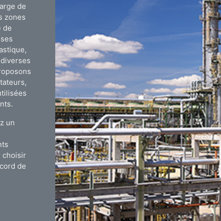
harge de
es zones
e de
uses
astique,
 diverses
proposons
tateurs,
tilisées
ants.
ez un
nts
 choisir
ccord de
s