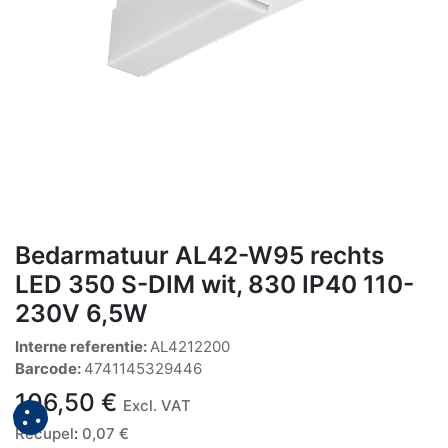
Bedarmatuur AL42-W95 rechts
LED 350 S-DIM wit, 830 IP40 110-
230V 6,5W
Interne referentie:
AL4212200
Barcode:
4741145329446
106,50
€
Excl. VAT
Recupel
:
0,07
€