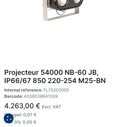
Projecteur 54000 NB-60 JB,
IP66/67 850 220-254 M25-BN
Internal reference:
FL70203000
Barcode:
4036538641039
4.263,00
€
Excl. VAT
Recupel
:
0,07
€
TVA 0%
:
0,00
€