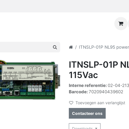
ITNSLP-01P NL95 power 
ITNSLP-01P NL
115Vac
Interne referentie:
02-04-21
Barcode:
7020940439602
Toevoegen aan verlanglijst
Contacteer ons
Downloads