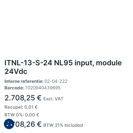
ITNL-13-S-24 NL95 input, module
24Vdc
Interne referentie:
02-04-222
Barcode:
7020940439695
2.708,25
€
Excl. VAT
Recupel
:
0,01
€
BTW 0%
:
0,00
€
2.708,26
€
BTW 21% Included