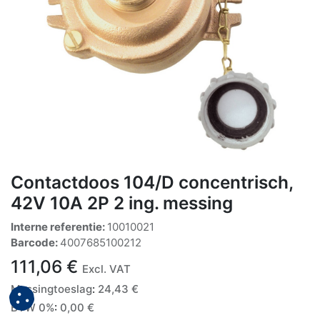
Contactdoos 104/D concentrisch,
42V 10A 2P 2 ing. messing
Interne referentie:
10010021
Barcode:
4007685100212
111,06
€
Excl. VAT
Messingtoeslag
:
24,43
€
BTW 0%
:
0,00
€