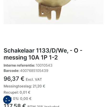
Schakelaar 1133/D/We, - O -
messing 10A 1P 1-2
Interne referentie:
10010543
Barcode:
4007685105439
96,37
€
Excl. VAT
Messingtoeslag
:
21,20
€
Recupel
:
0,01
€
BTW 0%
:
0,00
€
117,58
€
BTW 21% Included