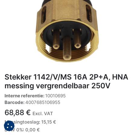
Stekker 1142/V/MS 16A 2P+A, HNA
messing vergrendelbaar 250V
Interne referentie:
10010695
Barcode:
4007685106955
68,88
€
Excl. VAT
Messingtoeslag
:
15,15
€
BTW 0%
:
0,00
€