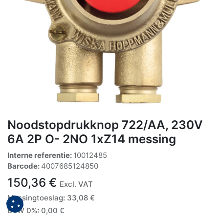
Noodstopdrukknop 722/AA, 230V
6A 2P O- 2NO 1xZ14 messing
Interne referentie:
10012485
Barcode:
4007685124850
150,36
€
Excl. VAT
Messingtoeslag
:
33,08
€
BTW 0%
:
0,00
€