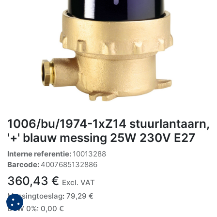
1006/bu/1974-1xZ14 stuurlantaarn,
'+' blauw messing 25W 230V E27
Interne referentie:
10013288
Barcode:
4007685132886
360,43
€
Excl. VAT
Messingtoeslag
:
79,29
€
BTW 0%
:
0,00
€