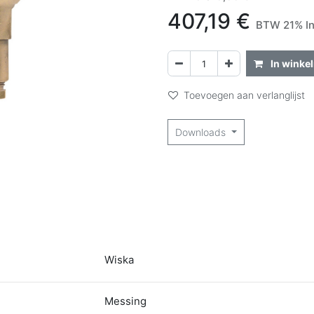
407,19
€
BTW 21% I
In winke
Toevoegen aan verlanglijst
Downloads
Wiska
Messing