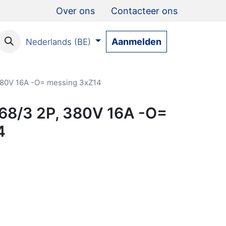
Over ons
Contacteer ons
Aanmelden
Nederlands (BE)
380V 16A -O= messing 3xZ14
68/3 2P, 380V 16A -O=
4