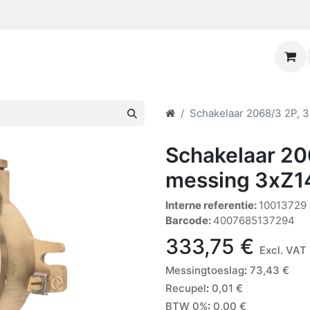
Schakelaar 2068/3 2P, 
Schakelaar 20
messing 3xZ1
Interne referentie:
10013729
Barcode:
4007685137294
333,75
€
Excl. VAT
Messingtoeslag
:
73,43
€
Recupel
:
0,01
€
BTW 0%
:
0,00
€