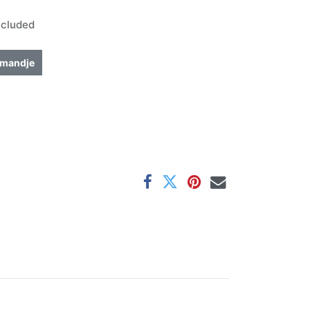
ncluded
lmandje