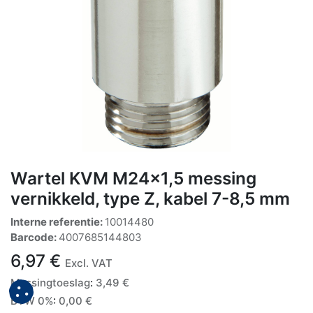
Wartel KVM M24x1,5 messing
vernikkeld, type Z, kabel 7-8,5 mm
Interne referentie:
10014480
Barcode:
4007685144803
6,97
€
Excl. VAT
Messingtoeslag
:
3,49
€
BTW 0%
:
0,00
€