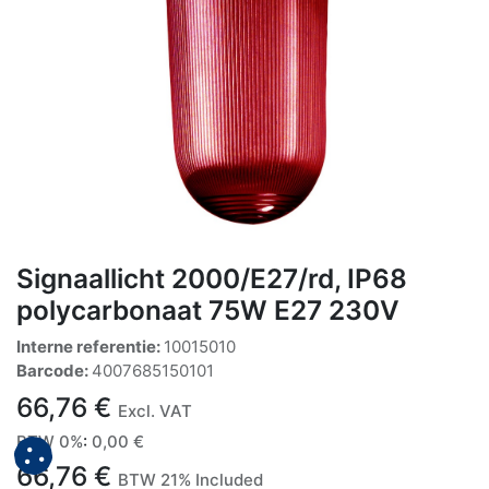
Signaallicht 2000/E27/rd, IP68
polycarbonaat 75W E27 230V
Interne referentie:
10015010
Barcode:
4007685150101
66,76
€
Excl. VAT
BTW 0%
:
0,00
€
66,76
€
BTW 21% Included