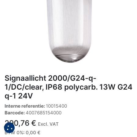
Signaallicht 2000/G24-q-
1/DC/clear, IP68 polycarb. 13W G24
q-1 24V
Interne referentie:
10015400
Barcode:
4007685154000
290,76
€
Excl. VAT
BTW 0%
:
0,00
€