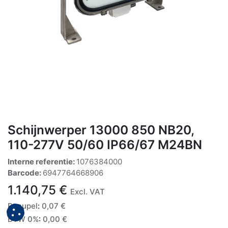
Schijnwerper 13000 850 NB20,
110-277V 50/60 IP66/67 M24BN
Interne referentie:
1076384000
Barcode:
6947764668906
1.140,75
€
Excl. VAT
Recupel
:
0,07
€
BTW 0%
:
0,00
€