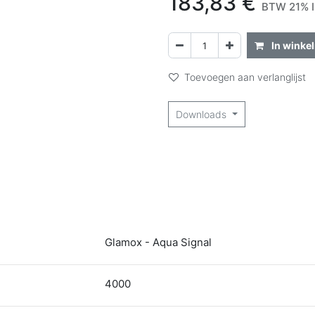
183,83
€
BTW 21% I
In winke
Toevoegen aan verlanglijst
Downloads
Glamox - Aqua Signal
4000