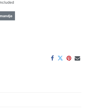
ncluded
lmandje