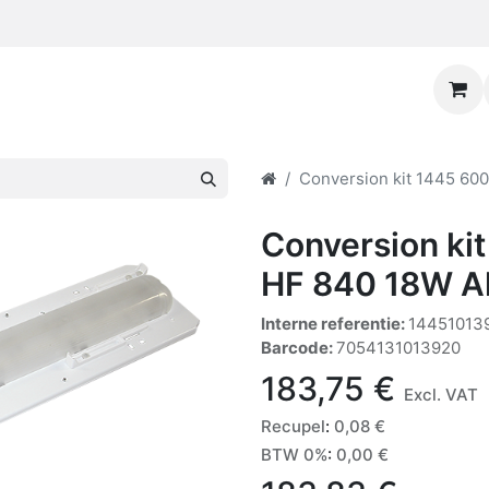
Conversion kit 1445 600
Conversion ki
HF 840 18W Al
Interne referentie:
14451013
Barcode:
7054131013920
183,75
€
Excl. VAT
Recupel
:
0,08
€
BTW 0%
:
0,00
€