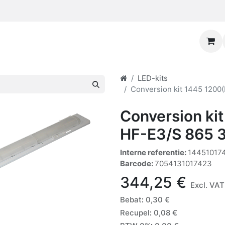
LED-kits
Conversion kit 1445 1200
Conversion ki
HF-E3/S 865 
Interne referentie:
14451017
Barcode:
7054131017423
344,25
€
Excl. VAT
Bebat
:
0,30
€
Recupel
:
0,08
€