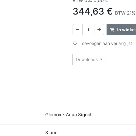
BTW 0%
:
0,00
€
344,63
€
BTW 21% 
In winke
Toevoegen aan verlanglijst
Downloads
Glamox - Aqua Signal
3 uur