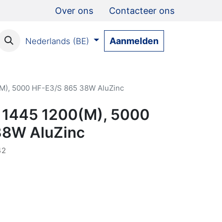
Over ons
Contacteer ons
Aanmelden
Nederlands (BE)
(M), 5000 HF-E3/S 865 38W AluZinc
t 1445 1200(M), 5000
38W AluZinc
42