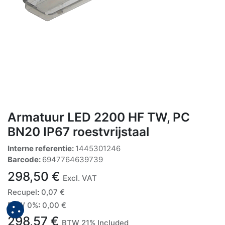
Armatuur LED 2200 HF TW, PC
BN20 IP67 roestvrijstaal
Interne referentie:
1445301246
Barcode:
6947764639739
298,50
€
Excl. VAT
Recupel
:
0,07
€
BTW 0%
:
0,00
€
298,57
€
BTW 21% Included