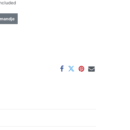
ncluded
lmandje