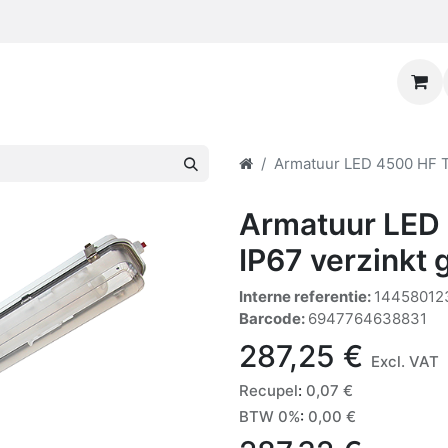
Armatuur LED 4500 HF T
Armatuur LED
IP67 verzinkt 
Interne referentie:
14458012
Barcode:
6947764638831
287,25
€
Excl. VAT
Recupel
:
0,07
€
BTW 0%
:
0,00
€