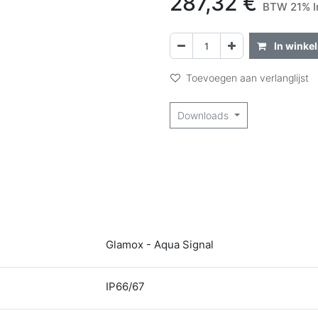
287,32
€
BTW 21% I
In winke
Toevoegen aan verlanglijst
Downloads
Glamox - Aqua Signal
IP66/67