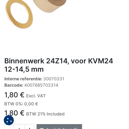
Binnenwerk 24Z14, voor KVM24
12-14,5 mm
Interne referentie:
30070331
Barcode:
4007685703314
1,80
€
Excl. VAT
BTW 0%
:
0,00
€
1,80
€
BTW 21% Included