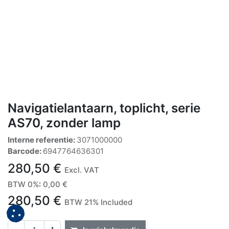
Navigatielantaarn, toplicht, serie
AS70, zonder lamp
Interne referentie:
3071000000
Barcode:
6947764636301
280,50
€
Excl. VAT
BTW 0%
:
0,00
€
280,50
€
BTW 21% Included