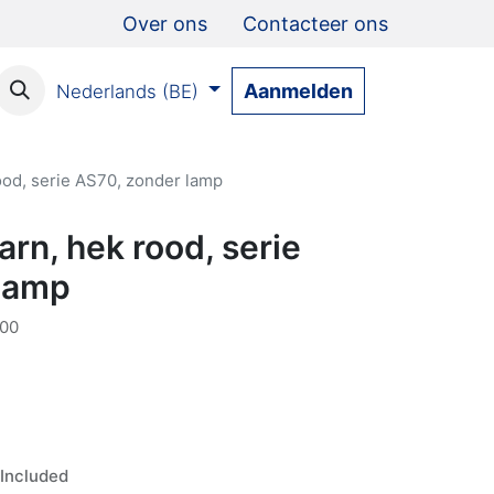
Over ons
Contacteer ons
Aanmelden
Nederlands (BE)
ood, serie AS70, zonder lamp
arn, hek rood, serie
lamp
00
Included