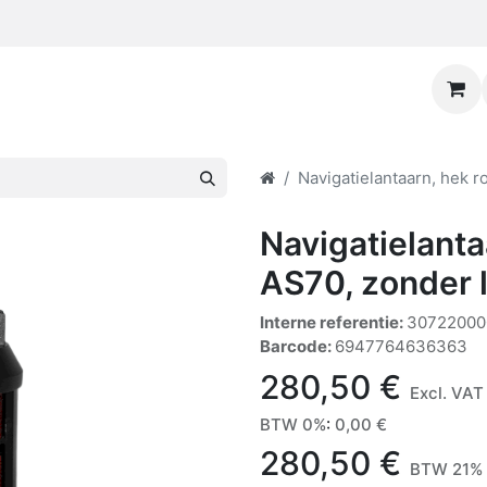
Navigatielantaarn, hek r
Navigatielanta
AS70, zonder 
Interne referentie:
30722000
Barcode:
6947764636363
280,50
€
Excl. VAT
BTW 0%
:
0,00
€
280,50
€
BTW 21% 