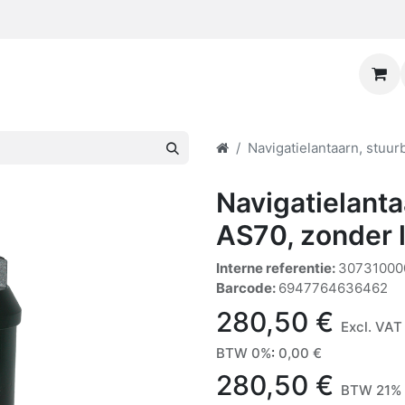
Navigatielantaarn, stuu
Navigatielanta
AS70, zonder 
Interne referentie:
30731000
Barcode:
6947764636462
280,50
€
Excl. VAT
BTW 0%
:
0,00
€
280,50
€
BTW 21% 