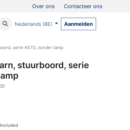
Over ons
Contacteer ons
Aanmelden
Nederlands (BE)
rboord, serie AS70, zonder lamp
arn, stuurboord, serie
lamp
00
Included