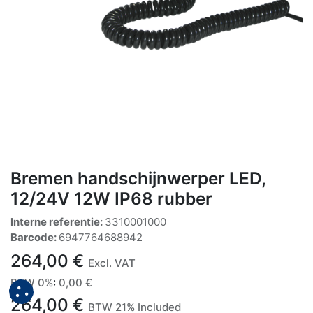
Bremen handschijnwerper LED,
12/24V 12W IP68 rubber
Interne referentie:
3310001000
Barcode:
6947764688942
264,00
€
Excl. VAT
BTW 0%
:
0,00
€
264,00
€
BTW 21% Included