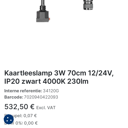
Kaartleeslamp 3W 70cm 12/24V,
IP20 zwart 4000K 230lm
Interne referentie:
34120G
Barcode:
7020940422093
532,50
€
Excl. VAT
Recupel
:
0,07
€
BTW 0%
:
0,00
€