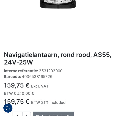
Navigatielantaarn, rond rood, AS55,
24V-25W
Interne referentie:
3531203000
Barcode:
4036538165726
159,75
€
Excl. VAT
BTW 0%
:
0,00
€
159,75
€
BTW 21% Included