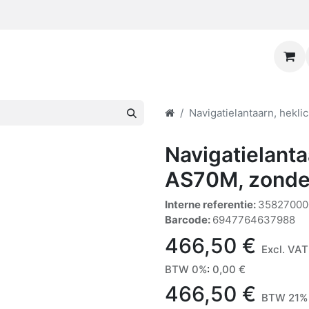
Navigatielantaarn, hekl
Navigatielanta
AS70M, zonde
Interne referentie:
35827000
Barcode:
6947764637988
466,50
€
Excl. VAT
BTW 0%
:
0,00
€
466,50
€
BTW 21% 