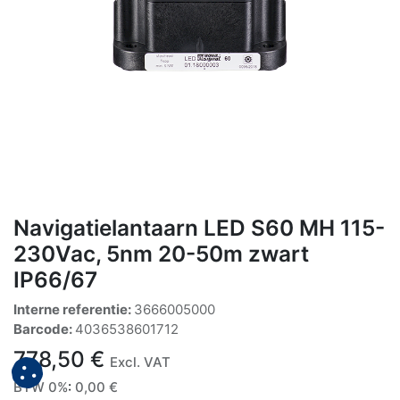
Navigatielantaarn LED S60 MH 115-
230Vac, 5nm 20-50m zwart
IP66/67
Interne referentie:
3666005000
Barcode:
4036538601712
778,50
€
Excl. VAT
BTW 0%
:
0,00
€