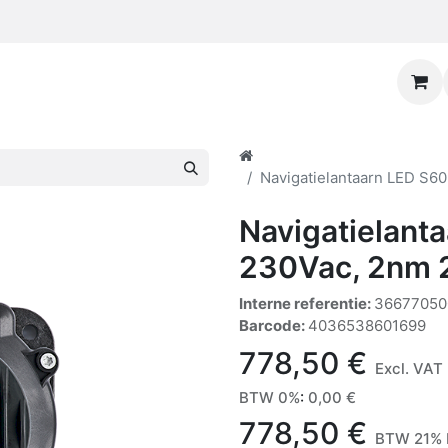
Navigatielantaarn LED S6
Navigatielant
230Vac, 2nm 
Interne referentie:
36677050
Barcode:
4036538601699
778,50
€
Excl. VAT
BTW 0%
:
0,00
€
778,50
€
BTW 21% 