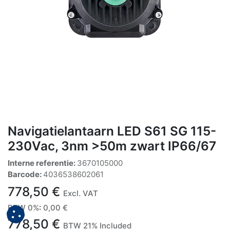
Navigatielantaarn LED S61 SG 115-
230Vac, 3nm >50m zwart IP66/67
Interne referentie:
3670105000
Barcode:
4036538602061
778,50
€
Excl. VAT
BTW 0%
:
0,00
€
778,50
€
BTW 21% Included