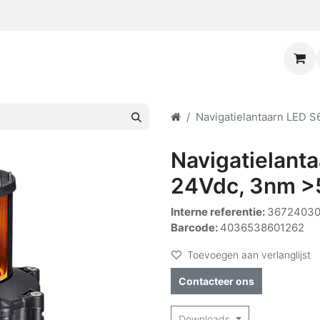
Navigatielantaarn LED 
Navigatielant
24Vdc, 3nm >
Interne referentie:
3672403
Barcode:
4036538601262
Toevoegen aan verlanglijst
Contacteer ons
Downloads