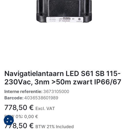
Navigatielantaarn LED S61 SB 115-
230Vac, 3nm >50m zwart IP66/67
Interne referentie:
3673105000
Barcode:
4036538601989
778,50
€
Excl. VAT
BTW 0%
:
0,00
€
778,50
€
BTW 21% Included