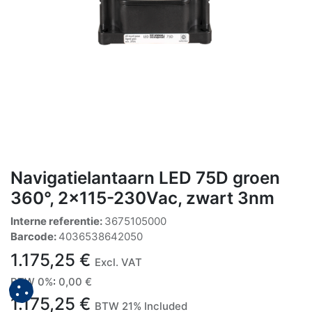
Navigatielantaarn LED 75D groen
360°, 2x115-230Vac, zwart 3nm
Interne referentie:
3675105000
Barcode:
4036538642050
1.175,25
€
Excl. VAT
BTW 0%
:
0,00
€
1.175,25
€
BTW 21% Included