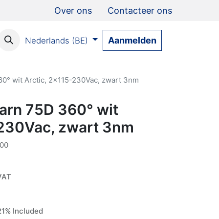
Over ons
Contacteer ons
Aanmelden
Nederlands (BE)
60° wit Arctic, 2x115-230Vac, zwart 3nm
aarn 75D 360° wit
-230Vac, zwart 3nm
00
 VAT
1% Included