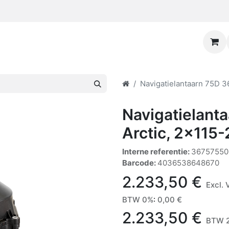
Navigatielantaarn 75D 3
Navigatielant
Arctic, 2x115
Interne referentie:
36757550
Barcode:
4036538648670
2.233,50
€
Excl.
BTW 0%
:
0,00
€
2.233,50
€
BTW 2