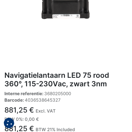
Navigatielantaarn LED 75 rood
360°, 115-230Vac, zwart 3nm
Interne referentie:
3680205000
Barcode:
4036538645327
881,25
€
Excl. VAT
BTW 0%
:
0,00
€
881,25
€
BTW 21% Included