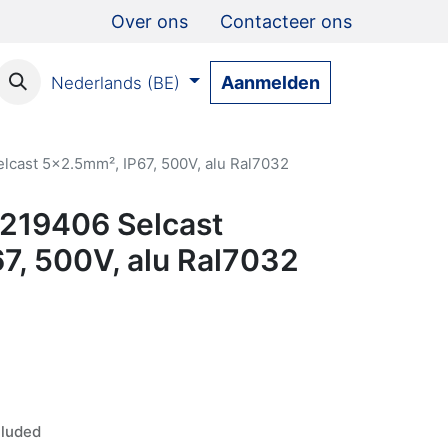
Over ons
Contacteer ons
Aanmelden
Nederlands (BE)
lcast 5x2.5mm², IP67, 500V, alu Ral7032
219406 Selcast
7, 500V, alu Ral7032
luded