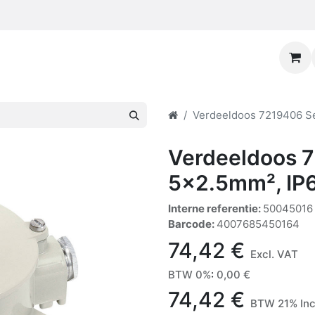
Verdeeldoos 7219406 Se
Verdeeldoos 7
5x2.5mm², IP6
Interne referentie:
50045016
Barcode:
4007685450164
74,42
€
Excl. VAT
BTW 0%
:
0,00
€
74,42
€
BTW 21% Inc