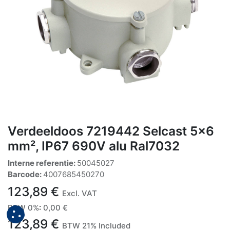
Verdeeldoos 7219442 Selcast 5x6
mm², IP67 690V alu Ral7032
Interne referentie:
50045027
Barcode:
4007685450270
123,89
€
Excl. VAT
BTW 0%
:
0,00
€
123,89
€
BTW 21% Included