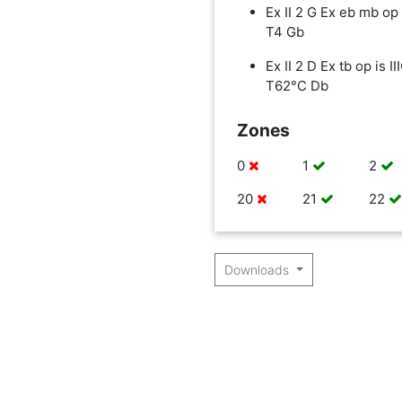
Ex II 2 G Ex eb mb op 
T4 Gb
Ex II 2 D Ex tb op is II
T62°C Db
Zones
0
1
2
20
21
22
Downloads