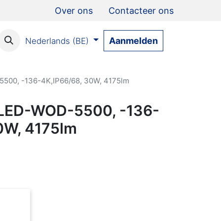
Over ons
Contacteer ons
Aanmelden
Nederlands (BE)
00, -136-4K,IP66/68, 30W, 4175lm
LED-WOD-5500, -136-
0W, 4175lm