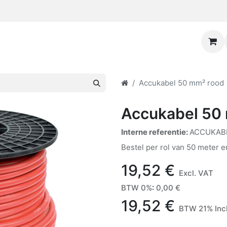
Accukabel 50 mm² rood
Accukabel 50
Interne referentie:
ACCUKAB
Bestel per rol van 50 meter e
19,52
€
Excl. VAT
BTW 0%
:
0,00
€
19,52
€
BTW 21% Inc