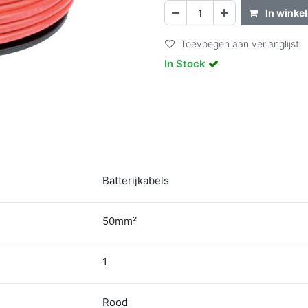
In winke
Toevoegen aan verlanglijst
In Stock
Batterijkabels
50mm²
1
Rood