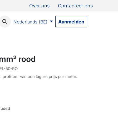
Over ons
Contacteer ons
Aanmelden
Nederlands (BE)
 mm² rood
EL-50-RO
n profiteer van een lagere prijs per meter.
luded