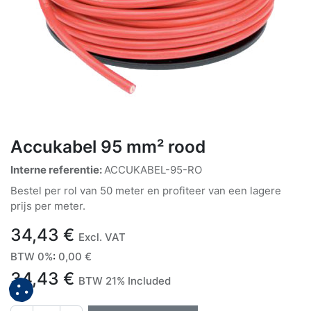
Accukabel 95 mm² rood
Interne referentie:
ACCUKABEL-95-RO
Bestel per rol van 50 meter en profiteer van een lagere
prijs per meter.
34,43
€
Excl. VAT
BTW 0%
:
0,00
€
34,43
€
BTW 21% Included