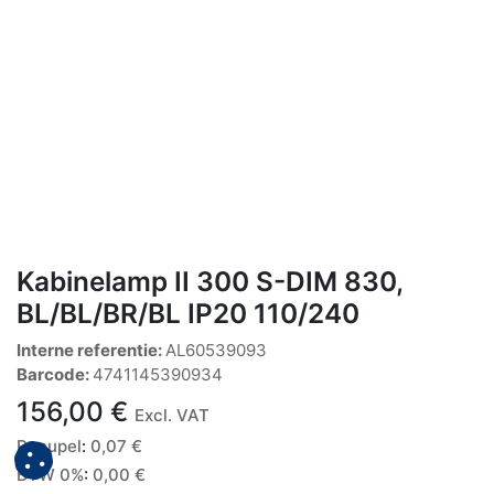
Kabinelamp II 300 S-DIM 830,
BL/BL/BR/BL IP20 110/240
Interne referentie:
AL60539093
Barcode:
4741145390934
156,00
€
Excl. VAT
Recupel
:
0,07
€
BTW 0%
:
0,00
€