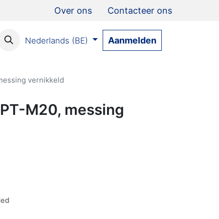
Over ons
Contacteer ons
Aanmelden
Nederlands (BE)
essing vernikkeld
NPT-M20, messing
ded