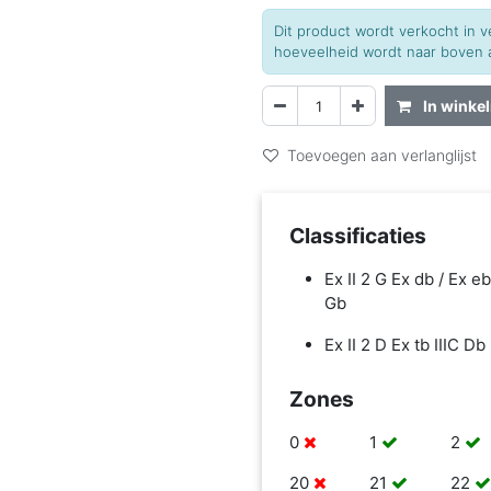
Dit product wordt verkocht in
hoeveelheid wordt naar boven a
In winke
Toevoegen aan verlanglijst
Classificaties
Ex II 2 G Ex db / Ex eb
Gb
Ex II 2 D Ex tb IIIC Db
Zones
0
1
2
20
21
22