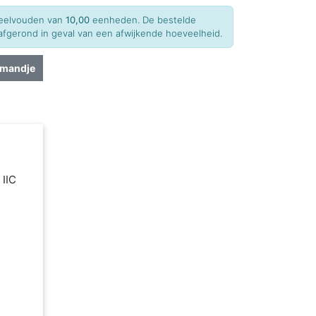
 veelvouden van
10,00
eenheden. De bestelde
fgerond in geval van een afwijkende hoeveelheid.
lmandje
 IIC