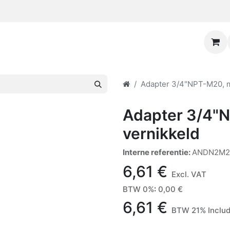
Adapter 3/4"NPT-M20, m
Adapter 3/4"
vernikkeld
Interne referentie:
ANDN2M2
6,61
€
Excl. VAT
BTW 0%
:
0,00
€
6,61
€
BTW 21% Inclu