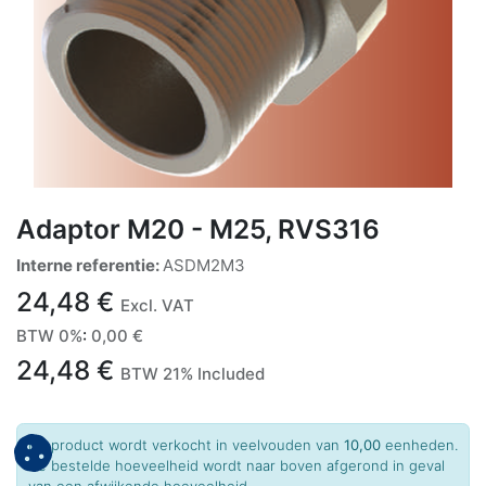
Adaptor M20 - M25, RVS316
Interne referentie:
ASDM2M3
24,48
€
Excl. VAT
BTW 0%
:
0,00
€
24,48
€
BTW 21% Included
Dit product wordt verkocht in veelvouden van
10,00
eenheden.
De bestelde hoeveelheid wordt naar boven afgerond in geval
van een afwijkende hoeveelheid.