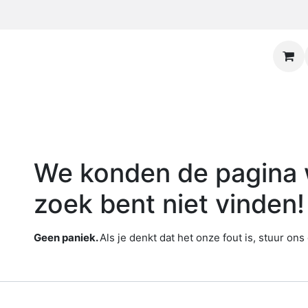
Fout 404
We konden de pagina w
zoek bent niet vinden!
Geen paniek.
Als je denkt dat het onze fout is, stuur on